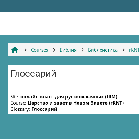
Skip to main content
Courses
Библия
Библеистика
rKN
Глоссарий
Completion requirements
Site:
онлайн класс для русскоязычных (IIIM)
Course:
Царство и завет в Новом Завете (rKNT)
Glossary:
Глоссарий