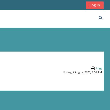
Log in
Toggl
Print
Friday, 7 August 2026, 1:51 AM