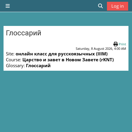
Skip to main content
Log in
Side panel
Toggle search
Глоссарий
Completion requirements
Print
Saturday, 8 August 2026, 4:00 AM
Site:
онлайн класс для русскоязычных (IIIM)
Course:
Царство и завет в Новом Завете (rKNT)
Glossary:
Глоссарий