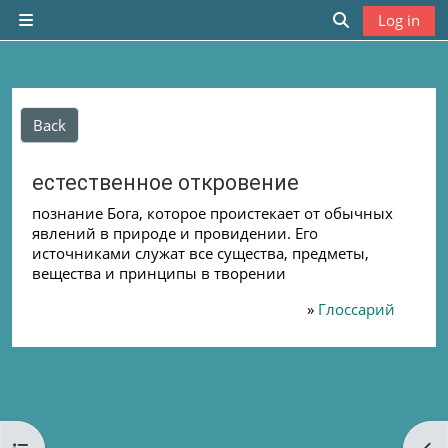
Skip to main content
Log in
Side panel
Toggle search
Back
естественное откровение
познание Бога, которое проистекает от обычных
явлений в природе и провидении. Его
источниками служат все существа, предметы,
вещества и принципы в творении
»
Глоссарий