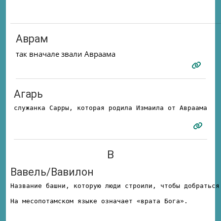
Аврам
так вначале звали Авраама
Агарь
служанка Сарры, которая родила Измаила от Авраама
В
Вавель/Вавилон
Название башни, которую люди строили, чтобы добраться
На месопотамском языке означает «врата Бога».