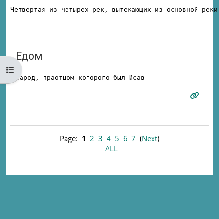
Четвертая из четырех рек, вытекающих из основной реки
Едом
Open course index
Народ, праотцом которого был Исав
Page:
1
2
3
4
5
6
7
(
Next
)
ALL