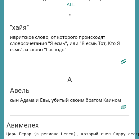
ALL
"
"хайя"
ивритское слово, от которого происходят
словосочетания "Я есмь", или "Я есмь Тот, Кто Я
есмь", и слово "Господь"
А
Авель
сын Адама и Евы, убитый своим братом Каином
Авимелех
Царь Герар (в регионе Негев), который счел Сарру сест