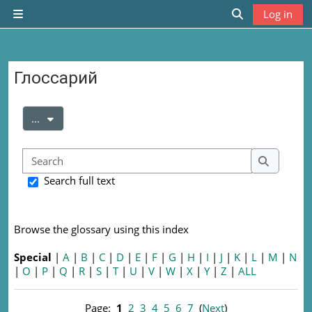
Skip to main content
Log in
Side panel
Toggle search
Глоссарий
Completion requirements
Export entries
...
Search
Search
Search full text
Browse the glossary using this index
Special
|
A
|
B
|
C
|
D
|
E
|
F
|
G
|
H
|
I
|
J
|
K
|
L
|
M
|
N
|
O
|
P
|
Q
|
R
|
S
|
T
|
U
|
V
|
W
|
X
|
Y
|
Z
|
ALL
Page:
1
2
3
4
5
6
7
(
Next
)