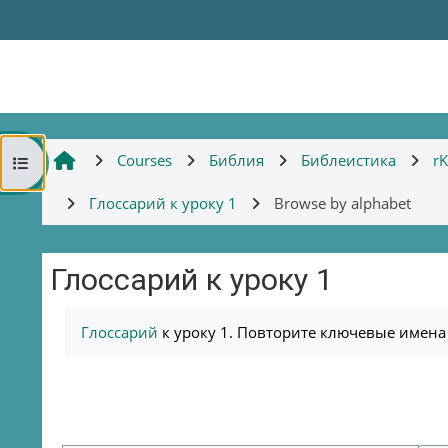
Skip to main content
Courses
Библия
Библеистика
r
Open course index
Глоссарий к уроку 1
Browse by alphabet
Глоссарий к уроку 1
Completion requirements
Глоссарий
к уроку 1. Повторите ключевые имена 