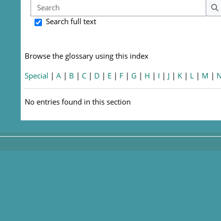
Sear
S
Search full text
Browse the glossary using this index
Special
|
A
|
B
|
C
|
D
|
E
|
F
|
G
|
H
|
I
|
J
|
K
|
L
|
M
|
No entries found in this section