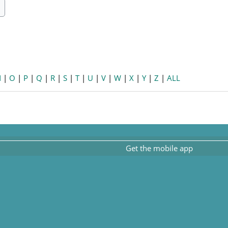
ch
earch
N
|
O
|
P
|
Q
|
R
|
S
|
T
|
U
|
V
|
W
|
X
|
Y
|
Z
|
ALL
Get the mobile app