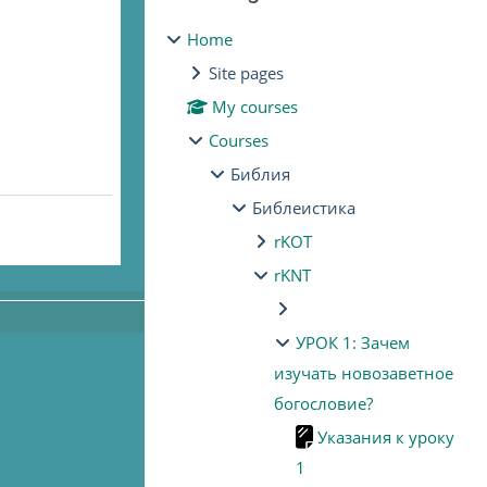
Home
Site pages
My courses
Courses
Библия
Библеистика
rKOT
rKNT
УРОК 1: Зачем
изучать новозаветное
богословие?
Указания к уроку
1