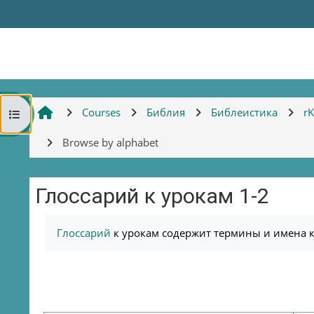
Skip to main content
Courses
Библия
Библеистика
r
Open course index
Browse by alphabet
Глоссарий к урокам 1-2
Completion requirements
Глоссарий
к урокам содержит термины и имена к