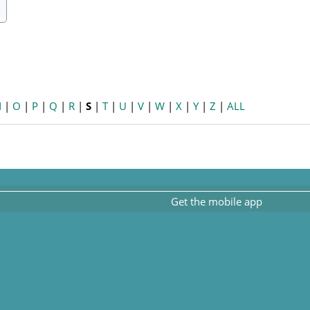
ch
earch
N
|
O
|
P
|
Q
|
R
|
S
|
T
|
U
|
V
|
W
|
X
|
Y
|
Z
|
ALL
Get the mobile app