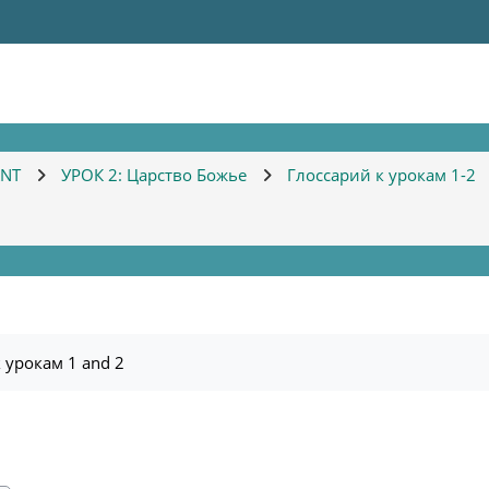
KNT
УРОК 2: Царство Божье
Глоссарий к урокам 1-2
 урокам 1 and 2