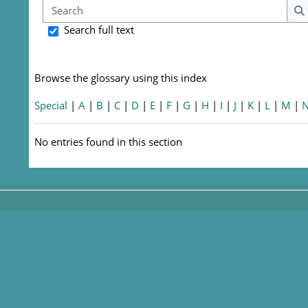
Sear
S
Search full text
Browse the glossary using this index
Special
|
A
|
B
|
C
|
D
|
E
|
F
|
G
|
H
|
I
|
J
|
K
|
L
|
M
|
No entries found in this section