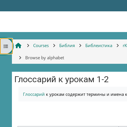
Skip to main content
Courses
Библия
Библеистика
r
Open course index
Browse by alphabet
Глоссарий к урокам 1-2
Completion requirements
Глоссарий
к урокам содержит термины и имена к