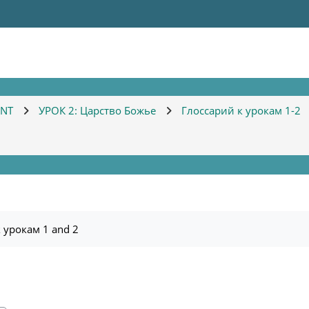
KNT
УРОК 2: Царство Божье
Глоссарий к урокам 1-2
 урокам 1 and 2