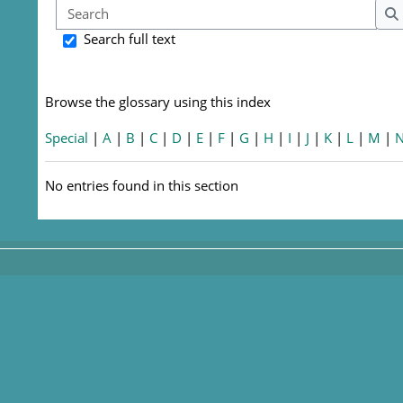
Sear
S
Search full text
Browse the glossary using this index
Special
|
A
|
B
|
C
|
D
|
E
|
F
|
G
|
H
|
I
|
J
|
K
|
L
|
M
|
No entries found in this section