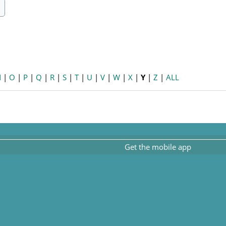
ch
earch
N
|
O
|
P
|
Q
|
R
|
S
|
T
|
U
|
V
|
W
|
X
|
Y
|
Z
|
ALL
Get the mobile app