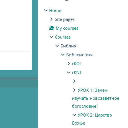
Home
Site pages
My courses
Courses
Библия
Библеистика
rKOT
rKNT
УРОК 1: Зачем
изучать новозаветное
богословие?
УРОК 2: Царство
Божье