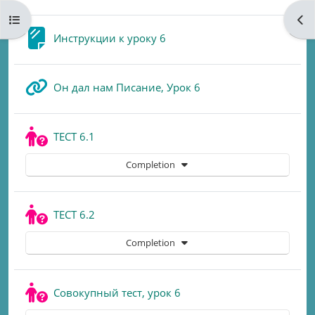
Open course index
Ope
Page
Инструкции к уроку 6
URL
Он дал нам Писание, Урок 6
Quiz
ТЕСТ 6.1
Completion
Quiz
ТЕСТ 6.2
Completion
Quiz
Совокупный тест, урок 6