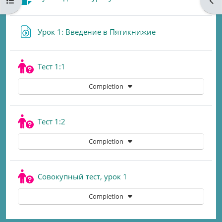
Open course index
Ope
URL
Урок 1: Введение в Пятикнижие
Quiz
Тест 1:1
Completion
Quiz
Тест 1:2
Completion
Quiz
Совокупный тест, урок 1
Completion