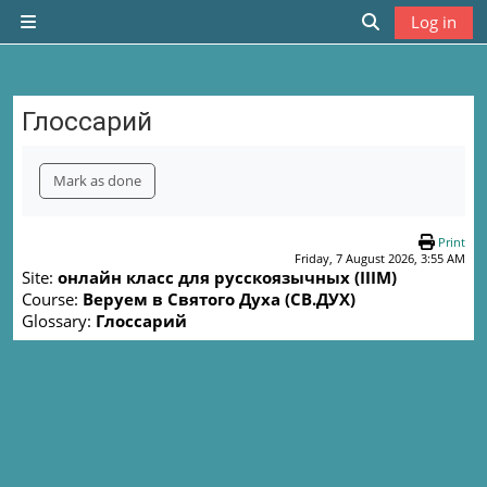
Skip to main content
Log in
Side panel
Toggle search
Глоссарий
Completion requirements
Mark as done
Print
Friday, 7 August 2026, 3:55 AM
Site:
онлайн класс для русскоязычных (IIIM)
Course:
Веруем в Святого Духа (СВ.ДУХ)
Glossary:
Глоссарий