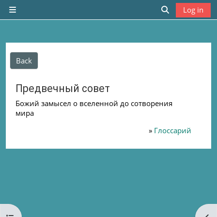
Skip to main content
Log in
Side panel
Toggle search
Back
Предвечный совет
Божий замысел о вселенной до сотворения
мира
»
Глоссарий