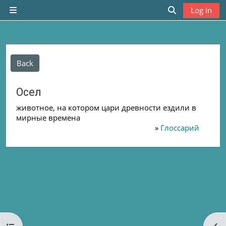
Skip to main content
Log in
Side panel
Toggle search
Back
Осел
животное, на котором цари древности ездили в
мирные времена
»
Глоссарий