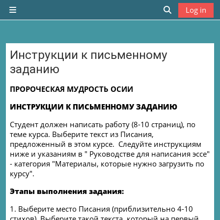
Skip to main content
Log in
Side panel
Toggle search
Инструкции к письменному
заданию
Completion requirements
ПРОРОЧЕСКАЯ МУДРОСТЬ ОСИИ
ИНСТРУКЦИИ К ПИСЬМЕННОМУ ЗАДАНИЮ
Студент должен написать работу (8-10 страниц), по
теме курса
. Выберите текст из Писания,
предложенный в этом курсе. Следуйте инструкциям
ниже и указаниям в " Руководстве для написания эссе"
- категория "Материалы, которые нужно загрузить по
курсу".
Этапы выполнения задания:
1. Выберите место Писания (приблизительно 4-10
стихов). Выберите такой текста, который на первый