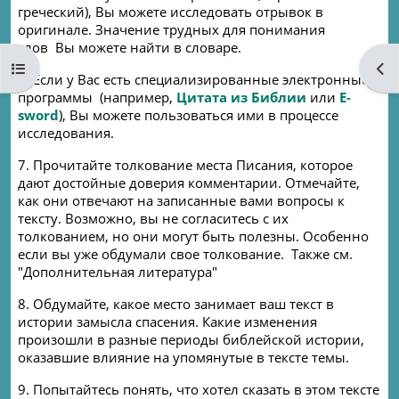
греческий), Вы можете исследовать отрывок в
оригинале. Значение трудных для понимания
слов
Вы можете найти в словаре.
Open course index
Ope
6.
Если у Вас есть специализированные электронные
программы
(например,
Цитата из Библии
или
E
-
sword
), Вы можете пользоваться ими в процессе
исследования.
7.
Прочитайте толкование места Писания, которое
дают достойные доверия комментарии. Отмечайте,
как они отвечают на записанные вами вопросы к
тексту. Возможно, вы не согласитесь с их
толкованием, но они могут быть полезны. Особенно
если вы уже обдумали свое толкование.
Также
см.
"Дополнительная литература"
8. Обдумайте, какое место занимает ваш текст в
истории замысла спасения. Какие изменения
произошли в разные периоды библейской истории,
оказавшие влияние на упомянутые в тексте темы.
9. Попытайтесь понять, что хотел сказать в этом тексте