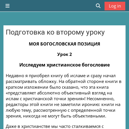
Skip to main content
Log in
Side panel
Toggle search
Подготовка ко второму уроку
Completion requirements
МОЯ БОГОСЛОВСКАЯ ПОЗИЦИЯ
Урок 2
Исследуем христианское богословие
Недавно я приобрел книгу об исламе и сразу начал
рассматривать обложку. На обратной стороне книги в
кратком изложении было сказано, что эта книга
«представляет абсолютно объективный взгляд на
ислам с христианской точки зрения»! Несомненно,
редакторы этой книги не заметили иронию: книги на
любую тему, рассмотренную с определенной точки
зрения, никогда не могут быть объективными.
Даже в христианстве мы часто сталкиваемся с