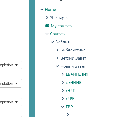
Home
Site pages
My courses
Courses
Библия
Библеистика
Ветхий Завет
mpletion
Новый Завет
ЕВАНГЕЛИЯ
ДЕЯНИЯ
mpletion
rHPT
rPPE
mpletion
ЕВР