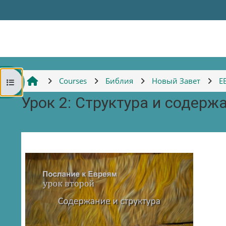
Skip to main content
Courses
Библия
Новый Завет
Е
Open course index
Урок 2: Структура и содерж
Section outline