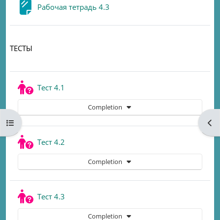
Page
Рабочая тетрадь 4.3
ТЕСТЫ
Quiz
Тест 4.1
Completion
Open course index
Ope
Quiz
Тест 4.2
Completion
Quiz
Тест 4.3
Completion