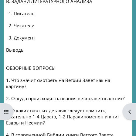
B. ЗАДАЧИ ЛИТЕРАТУРНОГО АНАЛИЗА
1. Писатель
2. Читатели
3. Документ
Выводы
ОБЗОРНЫЕ ВОПРОСЫ
1. Что значит смотреть на Ветхий Завет как на
картину?
2. Откуда происходят названия ветхозаветных книг?
3. О каких важных деталях следует помнить,
Open course index
Ope
касательно 1-4 Царств, 1-2 Паралипоменон и книг
Ездры и Неемии?
4. В современной Библии книги Ветхого Завета