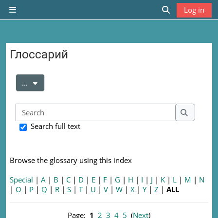
Skip to main content
Log in
Side panel
Toggle search
Глоссарий
Completion requirements
Export entries
...
Search
Search
Search full text
Browse the glossary using this index
Special
|
A
|
B
|
C
|
D
|
E
|
F
|
G
|
H
|
I
|
J
|
K
|
L
|
M
|
N
|
O
|
P
|
Q
|
R
|
S
|
T
|
U
|
V
|
W
|
X
|
Y
|
Z
|
ALL
Page:
1
2
3
4
5
(
Next
)