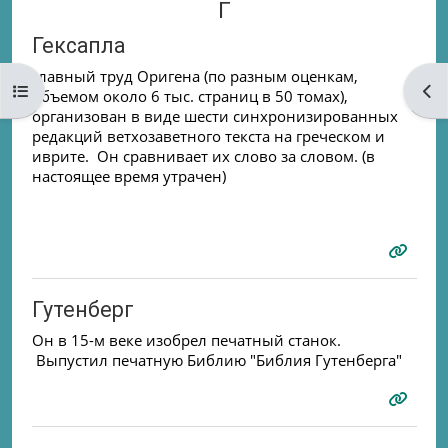
Г
Гексапла
главный труд Оригена (по разным оценкам,
Open course index
Ope
объемом около 6 тыс. страниц в 50 томах),
организован в виде шести синхронизированных
редакций ветхозаветного текста на греческом и
иврите. Он сравнивает их слово за словом. (в
настоящее время утрачен)
Гутенберг
Он в 15-м веке изобрел печатный станок.
Выпустил печатную Библию "Библия Гутенберга"