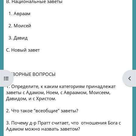
B. Национальные заветы
1. Авраам
2. Моисей
3. Давид
C. Новый завет
ОБЗОРНЫЕ ВОПРОСЫ
Open course index
Ope
1. Определите, к каким категориям принадлежат
заветы с Адамом, Ноем, с Авраамом, Моисеем,
Давидом, и с Христом.
2. Что такое "всеобщие" заветы?
3. Почему д-р Пратт считает, что отношения Бога с
Адамом можно назвать заветом?