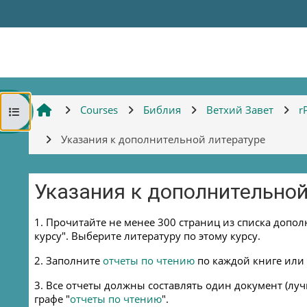
Skip to main content
Courses
Библия
Ветхий Завет
r
Open course index
Указания к дополнительной литературе
Указания к дополнительной
Completion requirements
1. Прочитайте не менее 300 страниц из списка допо
курсу". Выберите литературу по этому курсу.
2. Заполните
отчеты по чтению
по каждой книге или 
3. Все отчеты должны составлять один документ (лучше
графе "
отчеты по чтению
".