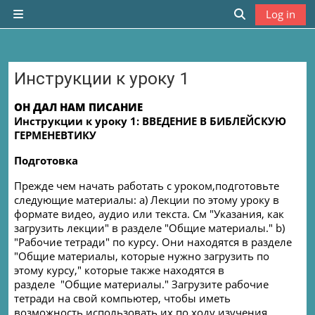
Skip to main content
Log in
Side panel
Toggle search
Инструкции к уроку 1
Completion requirements
ОН ДАЛ НАМ ПИСАНИЕ
Инструкции к уроку 1: ВВЕДЕНИЕ В БИБЛЕЙСКУЮ
ГЕРМЕНЕВТИКУ
Подготовка
Прежде чем начать работать с уроком
,
подготовьте
следующие материалы:
a
) Лекции по этому уроку в
формате видео, аудио или текста. См "Указания, как
загрузить лекции" в разделе "Общие материалы."
b
)
"Рабочие тетради" по курсу. Они находятся в разделе
"Общие материалы, которые нужно загрузить по
этому курсу," которые также находятся в
разделе
"Общие материалы." Загрузите рабочие
тетради на свой компьютер, чтобы иметь
возможность использовать их по ходу изучения