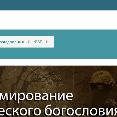
сследования
rBST