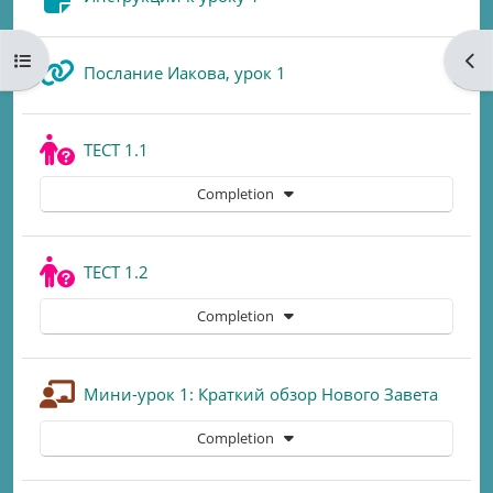
Open course index
Ope
URL
Послание Иакова, урок 1
Quiz
ТЕСТ 1.1
Completion
Quiz
ТЕСТ 1.2
Completion
Lesson
Мини-урок 1: Краткий обзор Нового Завета
Completion