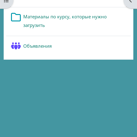
Open course index
Ope
Материалы по курсу, которые нужно
Folder
загрузить
Forum
Объявления