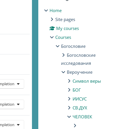
Home
Site pages
My courses
Courses
Богословие
Богословские
исследования
Вероучение
Символ веры
mpletion
БОГ
ИИСУС
mpletion
СВ.ДУХ
ЧЕЛОВЕК
mpletion