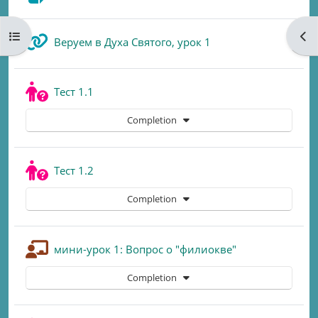
Open course index
Ope
URL
Веруем в Духа Святого, урок 1
Quiz
Тест 1.1
Completion
Quiz
Тест 1.2
Completion
Lesson
мини-урок 1: Вопрос о "филиокве"
Completion