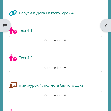
URL
Веруем в Духа Святого, урок 4
Open course index
Ope
Quiz
Тест 4.1
Completion
Quiz
Тест 4.2
Completion
Lesson
мини-урок 4: полнота Святого Духа
Completion