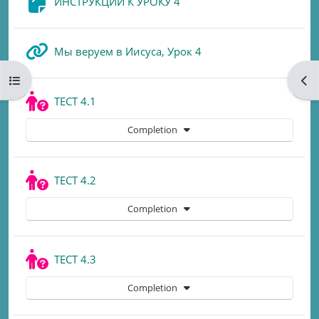
Page
ИНСТРУКЦИИ К УРОКУ 4
URL
Мы веруем в Иисуса, Урок 4
Open course index
Ope
Quiz
ТЕСТ 4.1
Completion
Quiz
ТЕСТ 4.2
Completion
Quiz
ТЕСТ 4.3
Completion