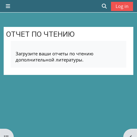
Skip to main content
Log in
Side panel
Toggle search
ОТЧЕТ ПО ЧТЕНИЮ
Completion requirements
Загрузите ваши отчеты по чтению
дополнительной литературы.