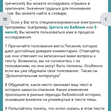
греческий), Вы можете исследовать отрывок в
оригинале. Значение трудных для понимания
слов
Вы можете найти в словаре.
Open course index
Ope
6
.
Если у Вас есть специализированные электронные
программы
(например,
Цитата из Библии
или
E
-
sword
), Вы можете пользоваться ими в процессе
исследования.
7 Прочитайте толкование места Писания, которое
дают достойные доверия комментарии. Отмечайте,
как они отвечают на записанные вами вопросы к
тексту. Возможно, вы не согласитесь с их
толкованием, но они могут быть полезны. Особенно
если вы уже обдумали свое толкование.
Также
см.
"Дополнительная литература"
8 Обдумайте, какое место занимает ваш текст в
истории замысла спасения. Какие изменения
произошли в разные периоды библейской истории,
оказавшие влияние на упомянутые в тексте темы.
9 Попытайтесь понять, что хотел сказать в этом тексте