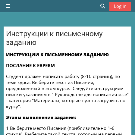
Skip to main content
Log in
Side panel
Toggle search
Инструкции к письменному
заданию
Completion requirements
ИНСТРУКЦИИ К ПИСЬМЕННОМУ ЗАДАНИЮ
ПОСЛАНИЕ К ЕВРЕЯМ
Студент должен написать работу (8-10 страниц), по
теме курса
. Выберите текст из Писания,
предложенный в этом курсе. Следуйте инструкциям
ниже и указаниям в " Руководстве для написания эссе"
- категория "Материалы, которые нужно загрузить по
курсу".
Этапы выполнения задания:
1 Выберите место Писания (приблизительно 1-6
стихов). Выберите такой текста, который на первый