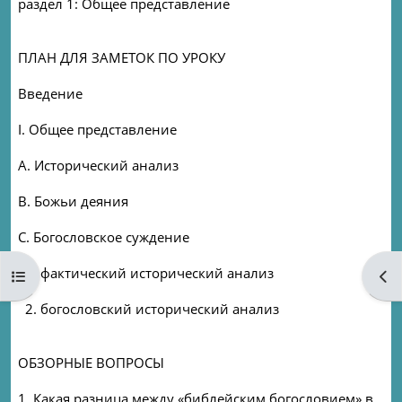
раздел 1: Oбщее представление
ПЛАН ДЛЯ ЗАМЕТОК ПО УРОКУ
Введение
I. Oбщее представление
A. Исторический анализ
B. Божьи деяния
C. Богословское суждение
1. фактический исторический анализ
Открыть оглавление курса
Отк
2. богословский исторический анализ
ОБЗОРНЫЕ ВОПРОСЫ
1. Какая разница между «библейским богословием» в