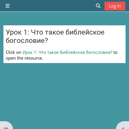
Skip to main content
Log in
Side panel
Toggle search
Урок 1: Что такое библейское
богословие?
Completion requirements
Click on
Урок 1: Что такое библейское богословие?
to
open the resource.