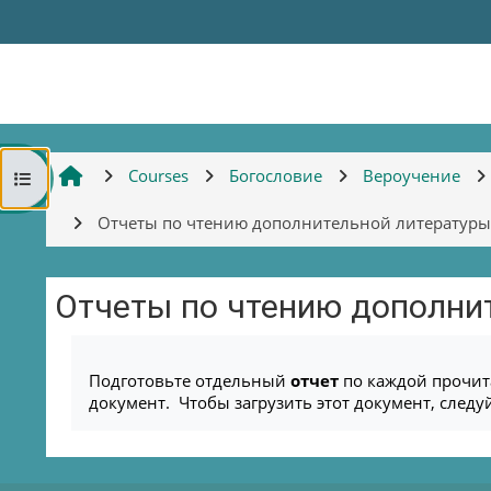
Skip to main content
Courses
Богословие
Вероучение
Open course index
Отчеты по чтению дополнительной литератур
Отчеты по чтению дополни
Completion requirements
Подготовьте отдельный
отчет
по каждой прочи
документ.
Чтобы загрузить этот документ, следу