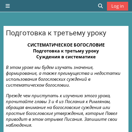
Skip to main content
Log in
Side panel
Toggle search
Подготовка к третьему уроку
Completion requirements
СИСТЕМАТИЧЕСКОЕ БОГОСЛОВИЕ
Подготовка к третьму уроку
Суждения в систематике
В этом уроке мы будем изучать значение,
формирование, а также преимущества и недостатки
использования богословских суждений в
систематическом богословии.
Прежде чем приступать к изучению этого урока,
прочитайте главы 3 и 4 из Послания к Римлянам,
обращая внимание на богословские суждения или
простые богословские утверждения, которые Павел
приводит в этом отрывке Писания. Запишите свои
наблюдения
.