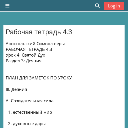
Skip to main content
Log in
Side panel
Toggle search
Рабочая тетрадь 4.3
Completion requirements
Апостольский Символ веры
РАБОЧАЯ ТЕТРАДЬ 4.3
Урок 4: Святой Дух
Раздел 3: Деяния
ПЛАН ДЛЯ ЗАМЕТОК ПО УРОКУ
III. Деяния
A. Cозидательная сила
1. естественный мир
2. духовные дары