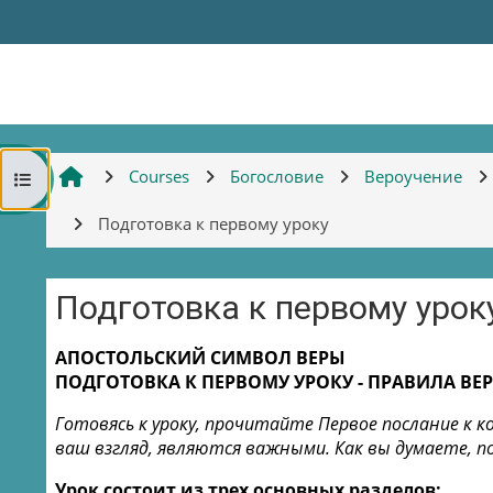
Skip to main content
Courses
Богословие
Вероучение
Open course index
Подготовка к первому уроку
Подготовка к первому урок
Completion requirements
АПОСТОЛЬСКИЙ СИМВОЛ ВЕРЫ
ПОДГОТОВКА К ПЕРВОМУ УРОКУ - ПРАВИЛА ВЕ
Готовясь к уроку, прочитайте Первое послание к 
ваш взгляд, являются важными. Как вы думаете, 
Урок состоит из трех основных разделов: