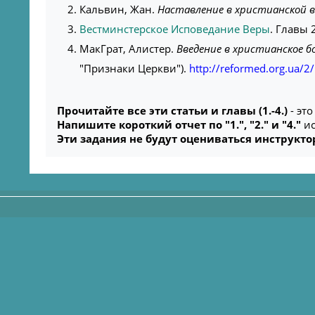
Кальвин, Жан.
Наставление в христианской в
Вестминстерское Исповедание Веры
. Главы 
МакГрат, Алистер.
Введение в христианское б
"Признаки Церкви").
http://reformed.org.ua/
Прочитайте все эти статьи и главы (1.-4.)
- эт
Напишите короткий отчет по "1.", "2." и "4."
ис
Эти задания не будут оцениваться инструкт