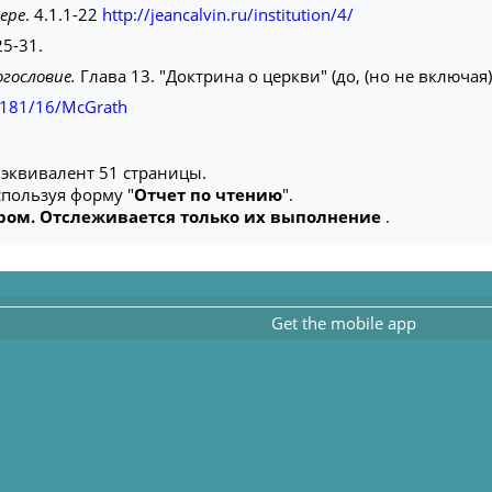
ере
. 4.1.1-22
http://jeancalvin.ru/institution/4/
25-31.
огословие.
Глава 13. "Доктрина о церкви" (до, (но не включая
2/181/16/McGrath
о эквивалент 51 страницы.
пользуя форму "
Отчет по чтению
".
ором. Отслеживается только их выполнение
.
Get the mobile app