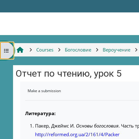
Skip to main content
Courses
Богословие
Вероучение
Open course index
Отчет по чтению, урок 5
Completion requirements
Make a submission
Литература:
Пакер, Джеймс И.
Основы богословия
. Часть т
http://reformed.org.ua/2/161/4/Packer