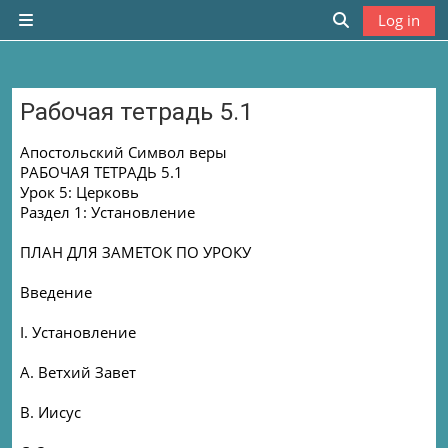
Skip to main content
Log in
Side panel
Toggle search
Рабочая тетрадь 5.1
Completion requirements
Апостольский Символ веры
РАБОЧАЯ ТЕТРАДЬ 5.1
Урок 5: Церковь
Раздел 1: Установление
ПЛАН ДЛЯ ЗАМЕТОК ПО УРОКУ
Введение
I. Установление
A. Ветхий Завет
B. Иисус