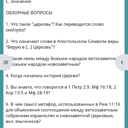
C. Значение
ОБЗОРНЫЕ ВОПРОСЫ
1. Что такое "церковь"? Как переводится слово
εκκλησία?
2. Что означают слова в Апостольском Символе веры
"Верую в […] Церковь"?
3. Какая связь между Божьим народом ветхозаветным
Open course index
Ope
и Божьим народом новозаветным?
4. Когда началась история Церкви?
5. Вы знаете, что говорится в 1 Петр 2:9, Mф 16:18, 2
Кор 13:5 и Mф 28:19?
6. В чем смысл метафор, использованных в Рим 11:16
для объяснения соотношения между ветхозаветным
собранием израильтян и новозаветной Церковью,
вкл. язычников?