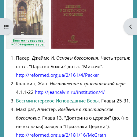
Open course index
Ope
Пакер, Джеймс И.
Основы богословия
. Часть третья:
от гл. "Царство Божье" до гл. "Миссия".
http://reformed.org.ua/2/161/4/Packer
Кальвин, Жан.
Наставление в христианской вере
.
4.1.1-22
http://jeancalvin.ru/institution/4/
Вестминстерское Исповедание Веры
. Главы 25-31.
МакГрат, Алистер.
Введение в христианское
богословие.
Глава 13. "Доктрина о церкви" (до, (но
не включая) раздела "Признаки Церкви").
http://reformed.org.ua/2/181/16/McGrath