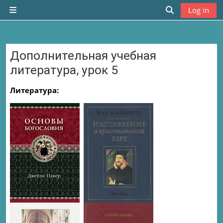
Skip to main content
Log in
Side panel
Toggle search
Дополнительная учебная
литература, урок 5
Completion requirements
Литература: